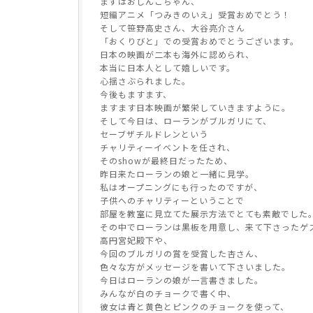
まずはおしんこちゃん、
短編アニメ「つみきのいえ」受賞おめでとう！
そして笹野高史さん、大谷亮介さん
「おくりびと」での受賞おめでとうございます。
日本の映画が二本も海外に認められ、
本当に日本人として嬉しいです。
心揺さぶられました。
今後もますます、
ますます日本映画が繁栄していきますように。
そして今日は、ローランがブルガリにて、
セーブザチルドレンという
チャリティーイベントを任され、
そのshowが最終日だったため、
昨日来たローランの娘と一緒に見学。
私はオープニングにも行ったのですが、
子供へのチャリティーということで
部屋を教室に見立てた展示方法でとても素敵でした
その中でローランは黒板を用意し、来て下さったゲ
高円宮妃殿下や、
今回のブルガリの賞を受賞した杏さん、
色々な方がメッセージを書いて下さいました。
今日はローランの娘が一言書きました。
みんなが白のチョークで書く中、
彼女は青と黄色とピンクのチョークを使って、