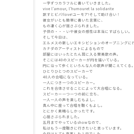
一字ずつカラフルに書いていきました。
vive l’amour, l’humouret la solidarite
訳すとビバ!love!ユーモア!そして助け合い！
彼女がいとも簡単に書いた言葉に、
もの凄く心が揺さぶられました。
子供の・・・いや彼女の感性は本当にすばらしい。
そして今日は、
エルメスの新しいエキシビションのオープニングに行
カナダのアーティストによるもので
部屋にはいったとたん耳に入る賛美歌の声。
そこには40のスピーカーが円を描いている。
円に沿って歩くといろんな人の歌声が聞こえてくる
ひとりひとつのスピーカーで
40人の合唱になっている。
一人につき一つのスピーカー。
これを合体させることによって大合唱になる。
スピーカー一つ一つの前に立ち、
一人一人の声を楽しむもよし、
真ん中に座って合唱を聴くもよし。
とにかく素晴らしかったです。
心揺さぶられました。
五月までやっているshowなので、
私はもう一度聴きに行きたいと思っています。
今日はとても充実した１日でした。