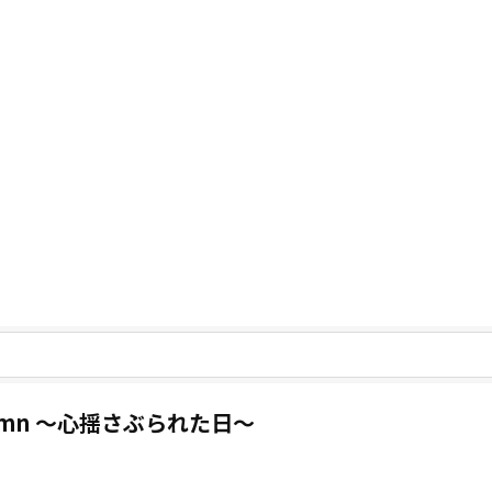
、
 Column 〜心揺さぶられた日〜