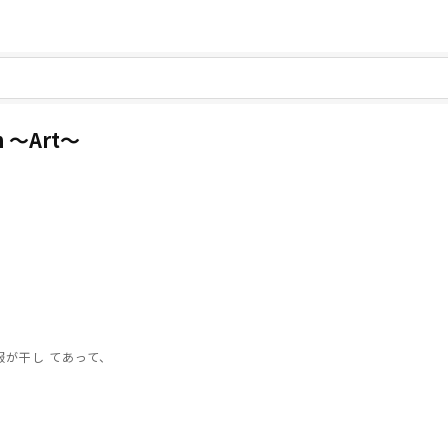
mn 〜Art〜
が干し てあって、