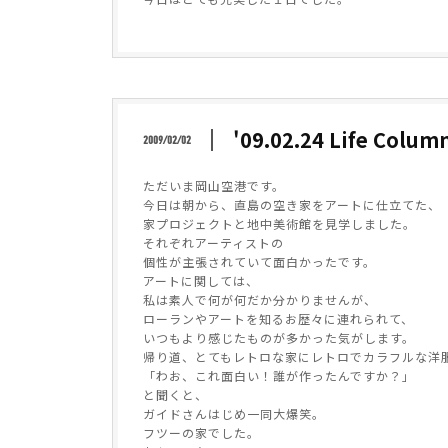
'09.02.24 Life Colu
2009/02/02
ただいま岡山空港です。
今日は朝から、直島の空き家をアートに仕立てた、
家プロジェクトと地中美術館を見学しました。
それぞれアーティストの
個性が主張されていて面白かったです。
アートに関しては、
私は素人で何が何だか分かりませんが、
ローランやアートを知るお歴々に連れられて、
いつもより感じたものが多かった気がします。
帰り道、とてもレトロな家にレトロでカラフルな洋服
「わお、これ面白い！誰が作ったんですか？」
と聞くと、
ガイドさんはじめ一同大爆笑。
フツーの家でした。