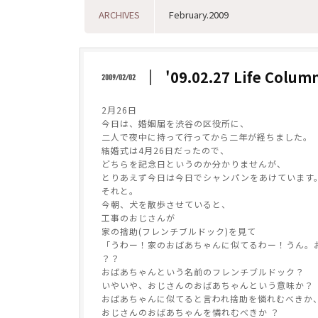
ARCHIVES
'09.02.27 Life Co
2009/02/02
2月26日
今日は、婚姻届を渋谷の区役所に、
二人で夜中に持って行ってから二年が経ちました。
結婚式は4月26日だったので、
どちらを記念日というのか分かりませんが、
とりあえず今日は今日でシャンパンをあけています
それと。
今朝、犬を散歩させていると、
工事のおじさんが
家の捨助(フレンチブルドック)を見て
「うわー！家のおばあちゃんに似てるわー！うん。
？？
おばあちゃんという名前のフレンチブルドック？
いやいや、おじさんのおばあちゃんという意味か？
おばあちゃんに似てると言われ捨助を憐れむべきか
おじさんのおばあちゃんを憐れむべきか ？