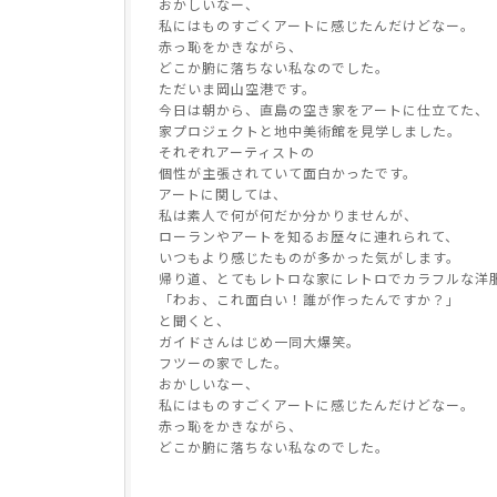
おかしいなー、
私にはものすごくアートに感じたんだけどなー。
赤っ恥をかきながら、
どこか腑に落ちない私なのでした。
ただいま岡山空港です。
今日は朝から、直島の空き家をアートに仕立てた、
家プロジェクトと地中美術館を見学しました。
それぞれアーティストの
個性が主張されていて面白かったです。
アートに関しては、
私は素人で何が何だか分かりませんが、
ローランやアートを知るお歴々に連れられて、
いつもより感じたものが多かった気がします。
帰り道、とてもレトロな家にレトロでカラフルな洋
「わお、これ面白い！誰が作ったんですか？」
と聞くと、
ガイドさんはじめ一同大爆笑。
フツーの家でした。
おかしいなー、
私にはものすごくアートに感じたんだけどなー。
赤っ恥をかきながら、
どこか腑に落ちない私なのでした。