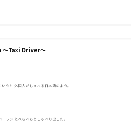
n 〜Taxi Driver〜
というと 外国人がしゃべる日本語のよう。
ローラン とぺらぺらとしゃべり出した。