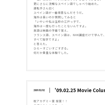
更にさらに流暢なスペイン語でしゃべり始めた。
運転手さん曰く
スペイン語が一番得意なんだそうだ。
海外は長いのか質問してみると
「いやいや私は生粋の江戸っ子で、
海外は一度も行ったことないんですよ。
英語は映画の字幕で覚え、
フランス語、スペイン語は、NHK講座だけで学んで
すべて独学ですよ」
と答えた。
ひえーすごいすごすぎる。
何だか貴重な体験でした。
'09.02.25 Movie
2009/02/02
祝アカデミー賞 授賞！！