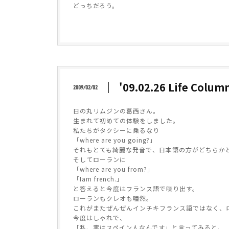
どっちだろう。
'09.02.26 Life Colum
2009/02/02
日の丸リムジンの葛西さん。
生まれて初めての体験をしました。
私たちがタクシーに乗るなり
「where are you going?」
それもとても綺麗な発音で、日本語の方がどちらか
そしてローランに
「where are you from?」
「Iam french.」
と答えると今度はフランス語で喋り出す。
ローランもクレオも唖然。
これがまたぜんぜんインチキフランス語ではなく、
今度はしゃれで、
「私、実はスペイン人なんです」と言ってみると、