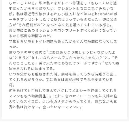
らかにしている。私は私でまだトイレ修理をしてもらっている途
中だったから早く帰りたい。プレゼントもなにこれ？みたいな
顔。私は最近母が散歩するから小銭入れなどはいるbaobaoのポ
ーチをプレゼントしたけど反応はうっすいものだった。逆に父の
方が"それ便利だね"となんとなく気を遣ってくれている感じ。
母は単にご飯のミッションをコンプリートすべく必死になってい
るから邪魔な時間なのだ。
学校も習い事もトイレ問題もあったからそんな時間になってしま
った。
帰りの車の中で眞秀に"ばあばあんまり嬉しそうじゃなかったよ
ね"と言うと"忙しいならメールでよかったんじゃない？"と。"そ
んなことしたら、弟は来たのにあなたはメールですか？"なんて嫌
味を言われるに決まってる。
いつか父からも解放された時、余裕を持って心から有難うと言っ
てくれるのだろうか。兎に角父はまだ現役でそれを支えている
母。
何をあげても手放しで喜んでハグしてメルシーを連発してくれる
ママンももう時期誕生日。それに合わせてローランも妹夫婦の住
んでいるスイスに、cleoもカナダからやってくる。残念ながら眞
秀と私は行けない。会いたいなーママンに。