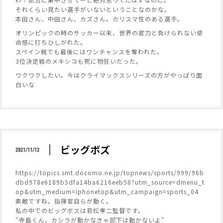
それくらい見たい選手がいないということなのかな。
本田さん、中田さん、カズさん。カリスマ性のある選手。
オリンピックの時のサッカー以来、世界の底力と負けられない使
命感に打ちひしがれた。
スペイン戦でも最後にはワンチャンスを奪われた。
3位決定戦のメキシコも死に物狂いだった。
ワクワクしたい。今はクライマックスシリーズの方がやっぱり面
白いな
ビッグボズ
2021/11/12
https://topics.smt.docomo.ne.jp/topnews/sports/999/96b
dbd978e6189b5dfa14ba6216eeb58?utm_source=dmenu_t
op&utm_medium=iphonetop&utm_campaign=sports_04
素敵ですね。指揮官自らが動く。
私の中でのビッグボスは若松孝二監督です。
"寺島くん、カシラが動かなきゃ部下は動かないよ"