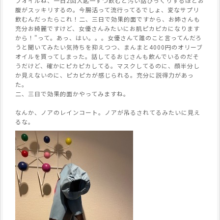
ブオイルね、一日2回大匙一ずつ飲むと汚い話びっくりするほどお
腹がスッキリするの。今腸活って流行ってるでしょ、変なサプリ
飲むんだったらこれ！二、三日で効果的面ですから、お姉さんも
充分お綺麗ですけど、女優さんみたいにお肌ピカピカになります
から！"って。あっ、はい。。。女優さんて誰のこと言ってんだろ
うと聞いてみたい気持ちを抑えつつ、まんまと4000円のオリーブ
オイルを買ってしまった。話してるおじさんも飲んでいるのだそ
うだけど、確かにピカピカしてる。マスクしてるのに、顔半分し
か見えないのに、ピカピカが感じられる。充分に説得力があっ
た。
二、三日で効果的面かやってみますね。
なんか、ノアのレインコート。ノアが吊るされてるみたいに見え
るな。