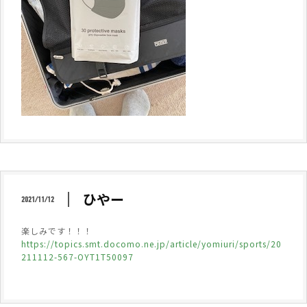
ひやー
2021/11/12
楽しみです！！！
https://topics.smt.docomo.ne.jp/article/yomiuri/sports/20
211112-567-OYT1T50097