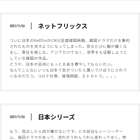
ネットフリックス
2021/11/26
ついに日本のNetflixのCMは全面韓国映画、韓国ドラマだけを集約
されたものを流すようになってしまった。見るたびに胸が痛くな
るし、責任を感じる。アジアだけでなく、世界をも征服しようと
している韓国の作品。
どうか、日本の芸術にもっとお金を費やしてもらいたい。
なんでこんなにいつも日本て気がついたら置いてけぼりにされて
いるのだろう。コロナ対策、環境問題、エトセトラ。。。。
日本シリーズ
2021/11/26
もう、見出したら目が離せないです。どの試合もシーソーゲー
ム、毎回ドラマがあって、流れがうわんうわん変わってゆく。昨