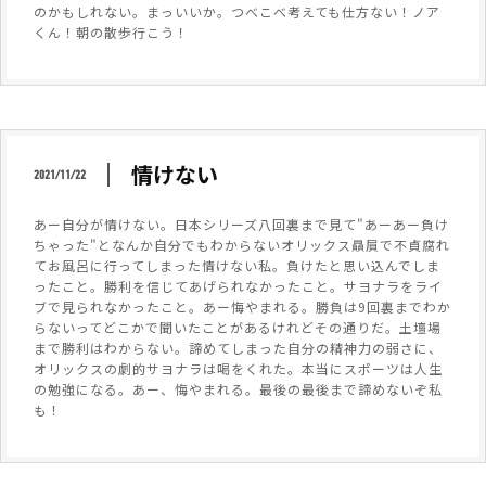
のかもしれない。まっいいか。つべこべ考えても仕方ない！ノア
くん！朝の散歩行こう！
情けない
2021/11/22
あー自分が情けない。日本シリーズ八回裏まで見て"あーあー負け
ちゃった"となんか自分でもわからないオリックス贔屓で不貞腐れ
てお風呂に行ってしまった情けない私。負けたと思い込んでしま
ったこと。勝利を信じてあげられなかったこと。サヨナラをライ
ブで見られなかったこと。あー悔やまれる。勝負は9回裏までわか
らないってどこかで聞いたことがあるけれどその通りだ。土壇場
まで勝利はわからない。諦めてしまった自分の精神力の弱さに、
オリックスの劇的サヨナラは喝をくれた。本当にスポーツは人生
の勉強になる。あー、悔やまれる。最後の最後まで諦めないぞ私
も！