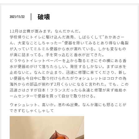
破壊
2021/11/22
12月は出費が嵩みます。なんだかんだ。
学校帰りにトイレに駆け込んだ眞秀、しばらくして"おかあさー
ん、大変なことしちゃったー"便器を除いてみるとあり得ない亀裂
が入っていてミルミル便器から水が漏れている。しかも変なもの
が奥に詰まってる。手を突っ込むと香水が出てきた。
どうやらトイレットペーパーを上から取るときにその横にある香
水が便器めがけて落ちたらしい。発狂するしかない。まずは水を
止めないと。なんとか止まり、迅速に修理に来てくださり、新し
い便器も今日中に取り付けられたがウォシュレットはコロナの為
海外からの部品が揃わず2月くらいになると言われた。でも、この
迅速さはさすが日本！フランスだったら永遠と修理が来ず結局ホ
ームセンターで便器を買って自分で取り付ける。
ウォシュレット、高いか。思わぬ出費。なんか誰にも怒ることが
できずむしゃくしゃして