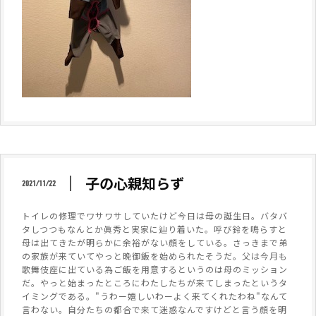
子の心親知らず
2021/11/22
トイレの修理でワサワサしていたけど今日は母の誕生日。バタバ
タしつつもなんとか眞秀と実家に辿り着いた。呼び鈴を鳴らすと
母は出てきたが明らかに余裕がない顔をしている。さっきまで弟
の家族が来ていてやっと晩御飯を始められたそうだ。父は今月も
歌舞伎座に出ている為ご飯を用意するというのは母のミッション
だ。やっと始まったところにわたしたちが来てしまったというタ
イミングである。"うわー嬉しいわーよく来てくれたわね"なんて
言わない。自分たちの都合で来て迷惑なんですけどと言う顔を明