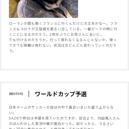
ローランが間も無くフランスに行くんだけど大丈夫かなー。フラ
ンスもコロナが又猛威を振るい出している。一番ピークの時に行
くことになるのだろう。2年半ぶりにお母さんに会いに。
でも行けるのだろうか。行って帰れなくなるんじゃないか。帰っ
てきても隔離は免れない。状況は又どんどん変わっていくのだろ
う。
ワールドカップ予選
2021/11/12
日本チームのサッカーが自分の中で最近いまいち盛り上がらな
い。
DAZNで昨日は予選を見ていたのですが、試合より、内田篤人さん
のほんわかした実況中継が面白かった。前だったら、うるさい
わ！試合に集中させてーと絶対思ってたはずなのに。