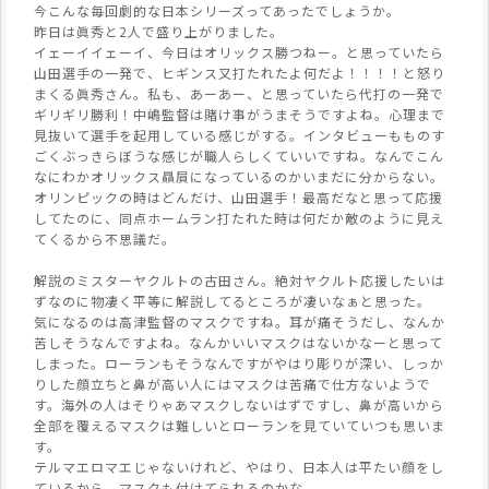
今こんな毎回劇的な日本シリーズってあったでしょうか。
昨日は眞秀と2人で盛り上がりました。
イェーイイェーイ、今日はオリックス勝つねー。と思っていたら
山田選手の一発で、ヒギンス又打たれたよ何だよ！！！！と怒り
まくる眞秀さん。私も、あーあー、と思っていたら代打の一発で
ギリギリ勝利！中嶋監督は賭け事がうまそうですよね。心理まで
見抜いて選手を起用している感じがする。インタビューもものす
ごくぶっきらぼうな感じが職人らしくていいですね。なんでこん
なにわかオリックス贔屓になっているのかいまだに分からない。
オリンピックの時はどんだけ、山田選手！最高だなと思って応援
してたのに、同点ホームラン打たれた時は何だか敵のように見え
てくるから不思議だ。
解説のミスターヤクルトの古田さん。絶対ヤクルト応援したいは
ずなのに物凄く平等に解説してるところが凄いなぁと思った。
気になるのは高津監督のマスクですね。耳が痛そうだし、なんか
苦しそうなんですよね。なんかいいマスクはないかなーと思って
しまった。ローランもそうなんですがやはり彫りが深い、しっか
りした顔立ちと鼻が高い人にはマスクは苦痛で仕方ないようで
す。海外の人はそりゃあマスクしないはずですし、鼻が高いから
全部を覆えるマスクは難しいとローランを見ていていつも思いま
す。
テルマエロマエじゃないけれど、やはり、日本人は平たい顔をし
ているから、マスクも付けてられるのかな。