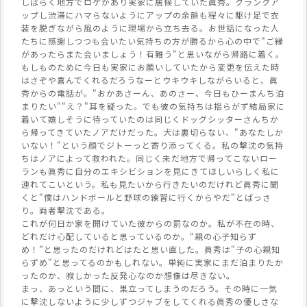
しばらく地方でロケがあり実家に居候していた眞秀。クランクア
ップし渋滞にハマらないようにアップの余韻も程々に駆け足で衣
装を脱ぎながら風のように現場から立ち去る。お世話になった人
たちに感謝しつつも会いたい気持ちの方が勝るから心の中で"ご縁
があったらまた会いましょう！有難う"と思いながら帰路に着く。
もしものために今日も実家にお願いしていたから変更を伝えた時
はさぞや喜んでくれるだろうなーとウキウキしながらいると、眞
秀からの電話が。"おかあさーん、あのさー、今日もひーまんち泊
まりたい""え？"耳を疑った。でも彼の気持ちは揺らがず結局家に
着いて嬉しそうに待っていたのは同じくドッグシッターさんちか
ら帰ってきていたノアだけだった。犬は裏切らない、"あなたしか
いない！"という顔でジトーっと寄り添ってくる。私の撃沈の気持
ちはノアによって救われた。同じく未だ地方で帰ってこないロー
ランも眞秀に自分のエキシビションを見にきてほしいらしく私に
連れてこいという。私も見たいから行きたいのだけれど眞秀に聞
くと"僕はハンドボールと野球の練習に行くからやだ"とばっさ
り。両者撃沈である。
これが何日か家を開けていた彼からの罰なのか。私が不在の時、
どれだけ心配していると思っているのか。“親の心子知らず
め！”と思ったのだけれどはたと思い直した。眞秀は"子の心親知
らずめ"と思ってるのかもしれない。単純に実家にまだ泊まりたか
ったのか、寂しかった反発心なのか想像は尽きない。
まっ、あっという間に、巣立ってしまうのだろう。その時に一気
に撃沈しないように少しずつジャブをしてくれる眞秀の優しさな