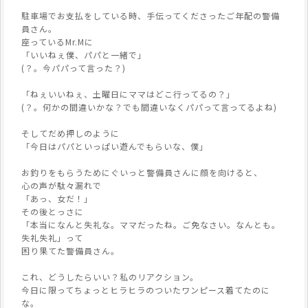
駐車場でお支払をしている時、手伝ってくださったご年配の警備
員さん。
座っているMr.Mに
「いいねぇ僕、パパと一緒で」
(？。今パパって言った？)
「ねぇいいねぇ、土曜日にママはどこ行ってるの？」
(？。何かの間違いかな？でも間違いなくパパって言ってるよね)
そしてだめ押しのように
「今日はパパといっぱい遊んでもらいな、僕」
お釣りをもらうためにぐいっと警備員さんに顔を向けると、
心の声が駄々漏れで
「あっ、女だ！」
その後とっさに
「本当になんと失礼な。ママだったね。ご免なさい。なんとも。
失礼失礼」って
困り果てた警備員さん。
これ、どうしたらいい？私のリアクション。
今日に限ってちょっとヒラヒラのついたワンピース着てたのに
な。