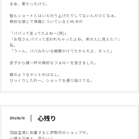
まあ、黒だったけど。
髪もショートとはいえ刈り上げたりしてないんだけどなぁ。
微妙な感じで帰路についているとMr.Mが
「パパって言ってたよねー(笑)」
「お母さんパパって言われちゃったよね。男の人に見えた？」
私。
「う～ん。パパみたいな眼鏡かけてたからだよ、きっと」
息子から精一杯の微妙なフォローを頂きました。
嘘のようなホントのはなし。
びっくりしたわ～。ショックを通り抜けてる。
心残り
2016/06/10
羽田空港に到着すると伊勢丹のショップが。
心踊る品揃え。見たい！