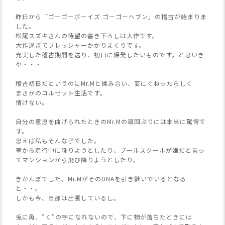
昨日から「ゴーゴーボーイズ ゴーゴーヘブン」の稽古が始まりま
した。
松尾スズキさんの待望の書き下ろしは大作です。
大作過ぎてプレッシャーかかりまくりです。
充実した稽古期間を送り、初日に爆発したいものです。と思いき
や・・・
稽古初日だというのにMr.Mと揉み合い、変にぐねったらしく
まさかのコルセット生活です。
情けない。
自分の意思を曲げられたときのMr.Mの頑固ぶりには本当に驚愕で
す。
思えば私もそんな子でした。
車から走行中に降りようとしたり、プールスクールが嫌だと言っ
てマンションから飛び降りようとしたり。
きかんぼでした。Mr.MがそのDNAを引き継いでいるとなる
と・・。
しかも今、旦那は出張しているし。
兎に角、”く”の字になれないので、下に物が落ちたときには