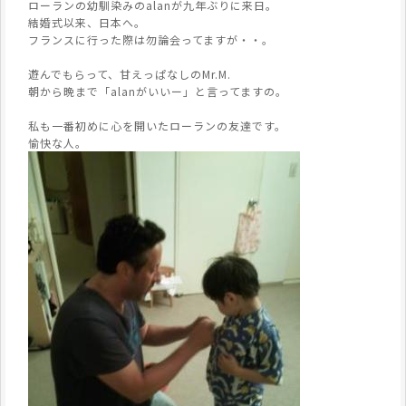
ローランの幼馴染みのalanが九年ぶりに来日。
結婚式以来、日本へ。
フランスに行った際は勿論会ってますが・・。
遊んでもらって、甘えっぱなしのMr.M.
朝から晩まで「alanがいいー」と言ってますの。
私も一番初めに心を開いたローランの友達です。
愉快な人。