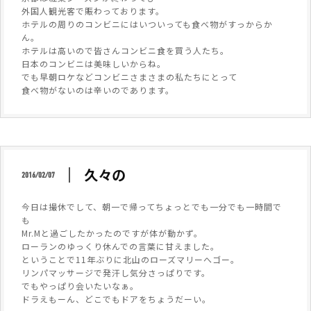
外国人観光客で賑わっております。
ホテルの周りのコンビニにはいついっても食べ物がすっからか
ん。
ホテルは高いので皆さんコンビニ食を買う人たち。
日本のコンビニは美味しいからね。
でも早朝ロケなどコンビニさまさまの私たちにとって
食べ物がないのは辛いのであります。
久々の
2016/02/07
今日は撮休でして、朝一で帰ってちょっとでも一分でも一時間で
も
Mr.Mと過ごしたかったのですが体が動かず。
ローランのゆっくり休んでの言葉に甘えました。
ということで11年ぶりに北山のローズマリーへゴー。
リンパマッサージで発汗し気分さっぱりです。
でもやっぱり会いたいなぁ。
ドラえもーん、どこでもドアをちょうだーい。