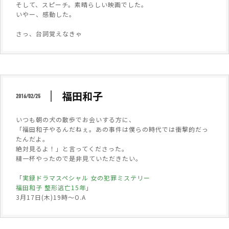
そして、スピーチ。素晴らしい映画でした。
いやー、感動した。
さっ、台詞覚えなきゃ
福田和子
2016/02/25
いつも朝の犬の散歩でお会いする方に、
「福田和子やるんだねぇ。あの事件は僕らの時代では衝撃的だっ
たんだよ。
絶対見るよ！」と言ってくださった。
精一杯やったので是非見ていただきたい。
「
実録ドラマスペシャル 女の犯罪ミステリー
福田和子 整形逃亡15年
」
3月17日(木)19時～O.A