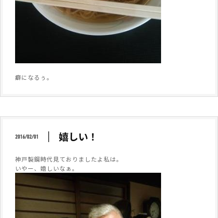
癖になるぅ。
嬉しい！
2016/02/01
神戸製鋼時代見ておりましたよ私は。
いやー、嬉しいなぁ。