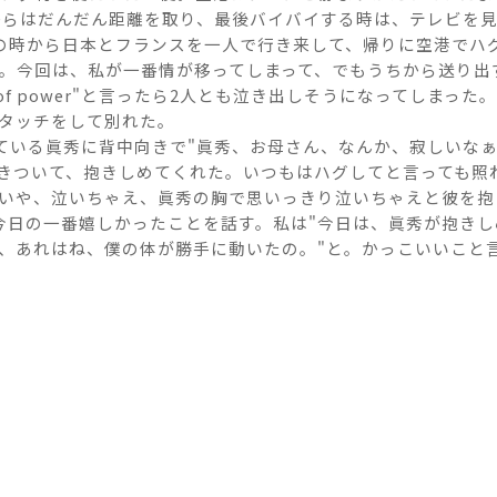
からはだんだん距離を取り、最後バイバイする時は、テレビを
5歳の時から日本とフランスを一人で行き来して、帰りに空港で
。今回は、私が一番情が移ってしまって、でもうちから送り出
 me a tons of power"と言ったら2人とも泣き出しそうにな
タッチをして別れた。
を見ている眞秀に背中向きで"眞秀、お母さん、なんか、寂しいなぁ
きついて、抱きしめてくれた。いつもはハグしてと言っても照
いや、泣いちゃえ、眞秀の胸で思いっきり泣いちゃえと彼を抱
今日の一番嬉しかったことを話す。私は"今日は、眞秀が抱き
ん、あれはね、僕の体が勝手に動いたの。"と。かっこいいこと