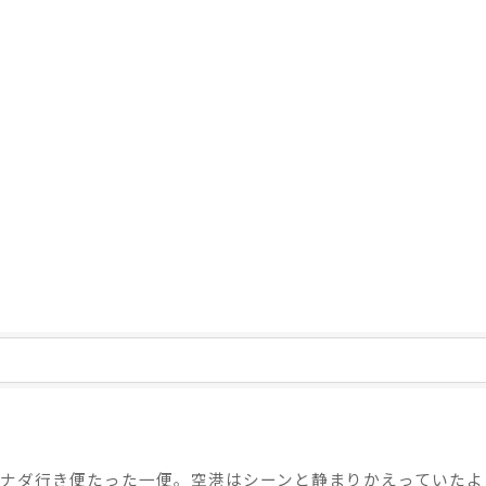
ナダ行き便たった一便。空港はシーンと静まりかえっていたようで