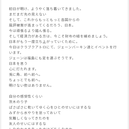
初日が明け、ようやく落ち着いてきました。
まだまだ先の見えない
そして、これからもっともっと各国からの
風評被害が高まってくるだろう、日本。
今は頑張るより踏ん張る。
そして経済力がある方は、今こそ財布の紐を緩めましょう。
日本がもう一度立ち上がっていくために。
今日はクラブクアトロにて、ジェーンバーキン達とイベントを行
います。
ジェーンは福島にも足を運ぶそうです。
日本を思う
心に打たれます。
兎に角、前へ前へ。
ちょっとでも前へ。
明けない夜はありません。
自分の感受性くらい
茨木のり子
ぱさぱさに乾いてゆく心をひとのせいにはするな
みずから水やりを怠っておいて
気難しくなってきたのを
友人のせいにはするな
しなやかさを失ったのはどちらなのか