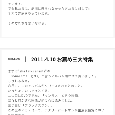
ゃいます。
でも私たちは、劇場に来られなかった方たちに対しても
全力で芝居をやっています。
その方たちを思いながら。
2011.4.10 お薦め三大特集
2011/04/06
まずは"she talks silents"の
「some small gifts」と言うアルバム聞かせて貰いました。
しびれるなぁ。
六月に、このアルバムがリリースされるとのこと。
かっちょいいしぐっとくる。
二つ目はDVDで見た、「マンモス」と言う映画。
淡々と時が進む映像が逆に心に染みました。
三つ目は「ブラックスワン」。
この度のアカデミーで、ナタリーポートマンが主演女優賞に輝い
た映画です。