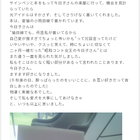
サインペンと本をもって今日子さんの楽屋に行って、機会を見計
らっていたら
元アイドルはすかさず、そしてさりげなく書いてくれました。
本は、愛猫の小雨目線で書かれています。
今日子さんは
"猫目線でも、所詮私が書いてるから
自己愛が強すぎてちょっと怖いかも"って冗談言ってたけど
いやいやいや、クスッと笑えて、時にちょいと切なくて
二ヶ月一緒だった"昭和コント女王の今日子さん"とは
また違う一面を見られた気がしました。
私もそこはかとなく暗い部分があるって言われたことあります、
今日子さん。
ますます好きになりました。
(千秋楽の日、酔っぱらったのをいいことに、お互い好きだって告
白しあったのでした)
物凄く素敵な本でした。
そして私も愛犬を大事にしてあげなきゃ
と、いつも以上に思いました。