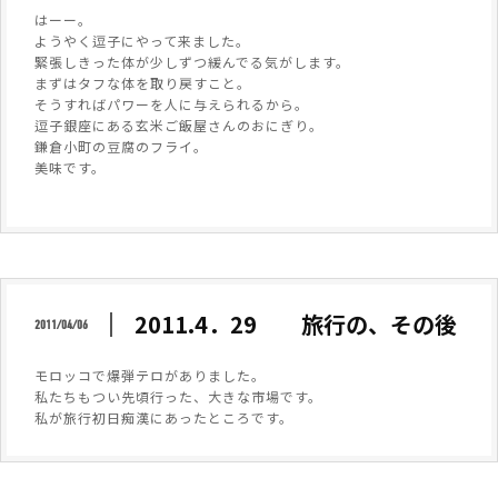
はーー。
ようやく逗子にやって来ました。
緊張しきった体が少しずつ緩んでる気がします。
まずはタフな体を取り戻すこと。
そうすればパワーを人に与えられるから。
逗子銀座にある玄米ご飯屋さんのおにぎり。
鎌倉小町の豆腐のフライ。
美味です。
2011.4．29 旅行の、その後
2011/04/06
モロッコで爆弾テロがありました。
私たちもつい先頃行った、大きな市場です。
私が旅行初日痴漢にあったところです。