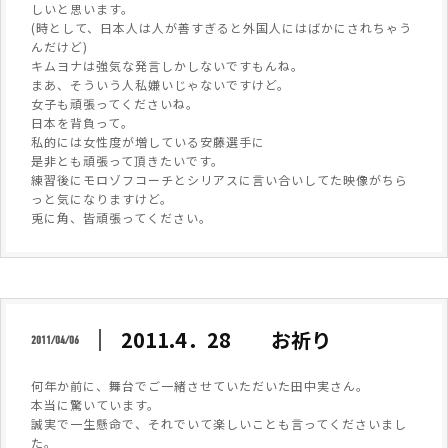
しいと思います。
(時として、日本人は人が善すぎると外国人にはばかにされちゃう
んだけど)
キムヨナは強気な発言しかしないですもんね。
まあ、そういう人私嫌いじゃないですけど。
女子も頑張ってくださいね。
日本を背負って。
私的には女性度が増している安藤選手に
是非とも頑張って頂きたいです。
練習後にモロゾフコーチとシリアスに言い合いしてた映像がちら
っと気になりますけど。
兎に角、皆頑張ってください。
2011.4．28 お祈り
2011/04/06
何年か前に、舞台でご一緒させていただいた田中実さん。
本当に驚いています。
誠実で一生懸命で、それでいて楽しいことも言ってくださいまし
た。