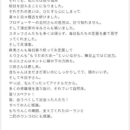
それでも、私たちは色々悩み
初日を迎えることになりました。
それぞれの思いは、ひたすら心にしまって
粛々と日々稽古を続けました。
プロデューサーの北村さんの苦労は、計り知れません。
そして演出家のゆみさんも戦いました。
スタッフさんたちも多くは語らず、毎日私たちの芝居を裏で見守
ってくれました。
そして共演者。
麻実さんも毎日振り絞ってお芝居して
えりさんも"もうだめだあー"といいながら、舞台上ではど迫力。
のぶえさんはホントに縁の下の力持ち。
三鈴さんは癒し系。
杏ちゃんはまだまだ若いのにしっかりしてて、頭のいい子。
そして今日子さん。
やっぱ、なんてったってアイドルだから。
多くの修羅場を潜り抜け、それでいて自然体。
皆リスペクト！
皆、会うべくして出会った人たち！
すべての人に感謝。
もちろんこの期間、支えてくれたローランと
二匹のワンコロにも感謝。