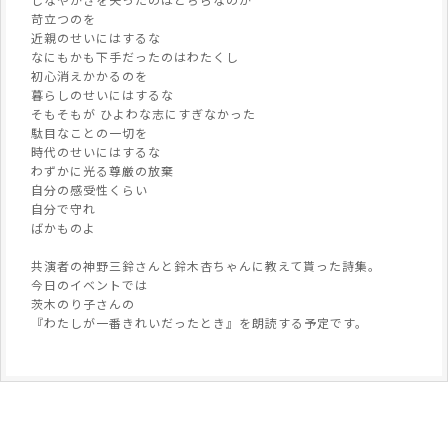
苛立つのを
近親のせいにはするな
なにもかも下手だったのはわたくし
初心消えかかるのを
暮らしのせいにはするな
そもそもが ひよわな志にすぎなかった
駄目なことの一切を
時代のせいにはするな
わずかに光る尊厳の放棄
自分の感受性くらい
自分で守れ
ばかものよ
共演者の神野三鈴さんと鈴木杏ちゃんに教えて貰った詩集。
今日のイベントでは
茨木のり子さんの
『わたしが一番きれいだったとき』を朗読する予定です。