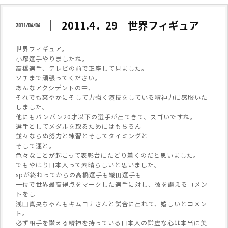
2011.4．29 世界フィギュア
2011/04/06
世界フィギュア。
小塚選手やりましたね。
高橋選手、テレビの前で正座して見ました。
ソチまで頑張ってください。
あんなアクシデントの中、
それでも爽やかにそして力強く演技をしている精神力に感服いた
しました。
他にもバンバン20才以下の選手が出てきて、スゴいですね。
選手としてメダルを取るためにはもちろん
並々ならぬ努力と練習とそしてタイミングと
そして運と。
色々なことが起こって表彰台にたどり着くのだと思いました。
でもやはり日本人って素晴らしいと思いました。
spが終わってからの高橋選手も織田選手も
一位で世界最高得点をマークした選手に対し、彼を讃えるコメン
トをし
浅田真央ちゃんもキムヨナさんと試合に出れて、嬉しいとコメン
ト。
必ず相手を讃える精神を持っている日本人の謙虚な心は本当に美