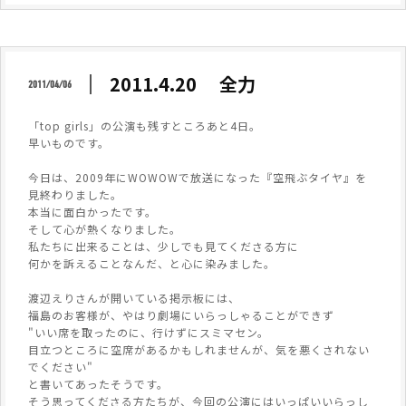
2011.4.20 全力
2011/04/06
「top girls」の公演も残すところあと4日。
早いものです。
今日は、2009年にWOWOWで放送になった『空飛ぶタイヤ』を
見終わりました。
本当に面白かったです。
そして心が熱くなりました。
私たちに出来ることは、少しでも見てくださる方に
何かを訴えることなんだ、と心に染みました。
渡辺えりさんが開いている掲示板には、
福島のお客様が、やはり劇場にいらっしゃることができず
"いい席を取ったのに、行けずにスミマセン。
目立つところに空席があるかもしれませんが、気を悪くされない
でください"
と書いてあったそうです。
そう思ってくださる方たちが、今回の公演にはいっぱいいらっし