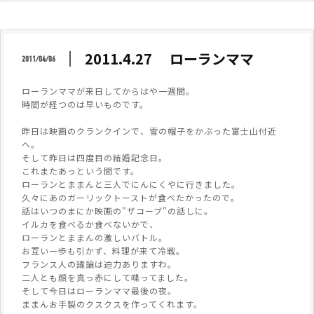
2011.4.27 ローランママ
2011/04/06
ローランママが来日してからはや一週間。
時間が経つのは早いものです。
昨日は映画のクランクインで、雪の帽子をかぶった富士山付近
へ。
そして昨日は四度目の結婚記念日。
これまたあっという間です。
ローランとままんと三人でにんにくやに行きました。
久々にあのガーリックトーストが食べたかったので。
話はいつのまにか映画の"ザコーブ"の話しに。
イルカを食べるか食べないかで、
ローランとままんの激しいバトル。
お互い一歩も引かず、料理が来て冷戦。
フランス人の議論は迫力ありますわ。
二人とも顔を真っ赤にして喋ってました。
そして今日はローランママ最後の夜。
ままんお手製のクスクスを作ってくれます。