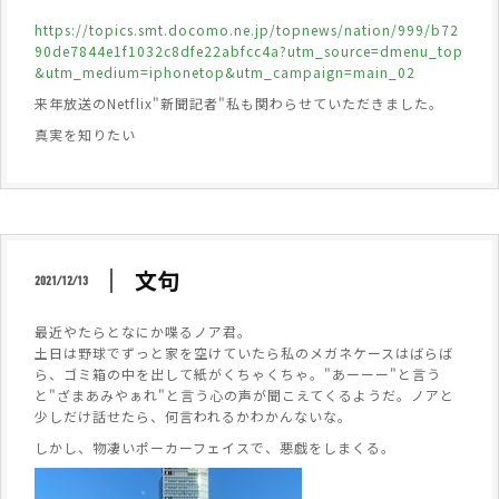
https://topics.smt.docomo.ne.jp/topnews/nation/999/b72
90de7844e1f1032c8dfe22abfcc4a?utm_source=dmenu_top
&utm_medium=iphonetop&utm_campaign=main_02
来年放送のNetflix"新聞記者"私も関わらせていただきました。
真実を知りたい
文句
2021/12/13
最近やたらとなにか喋るノア君。
土日は野球でずっと家を空けていたら私のメガネケースはばらば
ら、ゴミ箱の中を出して紙がくちゃくちゃ。"あーーー"と言う
と"ざまあみやぁれ"と言う心の声が聞こえてくるようだ。ノアと
少しだけ話せたら、何言われるかわかんないな。
しかし、物凄いポーカーフェイスで、悪戯をしまくる。