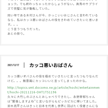
ョック。でも終わっちゃったからしょうがない。眞秀のサプライ
ズで完璧に気が動転していた。
同い年である木村さんが今、かっこいいおじさんと言われている
なら、私はカッコ悪いおばさんの役をきわめていきたいと思いま
す。。。
こう言うつもりだった。
あとの祭り。
カッコ悪いおばさん
2021/12/17
カッコ悪いオバさんの役を極めていきたいと言ったつもりなんだ
けど。。。無意識にカッコいいと言ってしまったのかな。
http://topics.smt.docomo.ne.jp/article/hochi/entertainmen
t/hochi-20211216-OHT1T51196
久々に大竹しのぶさんとおしゃべりできたし、永野芽郁ちゃん
は"緊張しますよね"と言いながらもピッカピカに輝いてました。
鈴木亮平さんはきっと日本を代表し世界に羽ばたく役者さんにな