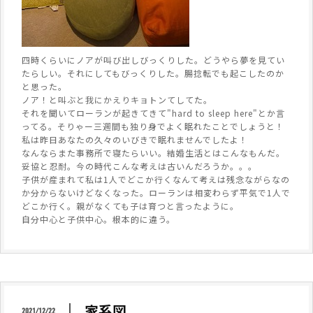
四時くらいにノアが叫び出しびっくりした。どうやら夢を見てい
たらしい。それにしてもびっくりした。腸捻転でも起こしたのか
と思った。
ノア！と叫ぶと我にかえりキョトンてしてた。
それを聞いてローランが起きてきて"hard to sleep here"とか言
ってる。そりゃー三週間も独り身でよく眠れたことでしょうと！
私は昨日あなたの久々のいびきで眠れませんでしたよ！
なんならまた事務所で寝たらいい。結婚生活とはこんなもんだ。
妥協と忍耐。今の時代こんな考えは古いんだろうか。。。
子供が産まれて私は1人でどこか行くなんて考えは残念ながらなの
か分からないけどなくなった。ローランは相変わらず平気で1人で
どこか行く。親がなくても子は育つと言ったように。
自分中心と子供中心。根本的に違う。
家系図
2021/12/22