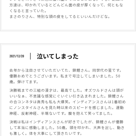
方達は、叩かれているとどんどん面の皮が厚くなって、何ともな
くなると言っていた。
まさのりさん、特別な頭の皮をしてるといいんだけどな。
泣いてしまった
2021/12/20
去年から注目させていただいてた、錦鯉さん。同世代の星です。
優勝おめでとうございます。私まで号泣してしまいました。50
歳。弾けてます。
決勝戦までの三組の漫才は、最高でした。オズワルドさんは頭が
いいなぁ、不思議な感覚にぐいぐい引き込まれました。錦鯉さん
の合コンネタは眞秀も私も大爆笑。インディアンスさんは1番初め
にノンスタイルさんを見た時以来のスピードを感じました。運動
神経、反射神経、半端ないです。腹を抱えて笑ってました。
決戦は私はインディアンスさんが好きでしたが、錦鯉さんが優勝
して本当に感動しました。50歳。頭を叩かれ、大声を出し、動き
も激しく。体を大事にして頂きたいです。