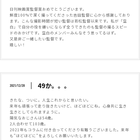
日刊映画賞監督賞おめでとうございます。
鮮度100%で潔く撮ってくださった吉田監督に心から感謝しており
ます。こんな撮影時間が短い監督は若松監督以来です。私が「空
白」で自分の役を嫌いにならず全うできたのも監督の撮るスピー
ドのおかげです。空白のメンバーみんなそう思ってるはず。
又是非ご一緒したい監督です。
嬉しい！
49か。。。
2021/12/28
きたな、ついに。人生これからと思いたい。
来年も頑張って走り抜きたいけど、ほどほどにね。心身共に生き
生きとしてられますように。
陽気なおじさんは54歳。
2人合わせて103歳。
2021年もコラムに付き合ってくださり有難うございました。来年
も"ほどほどに"をよろしくお願いいたします。