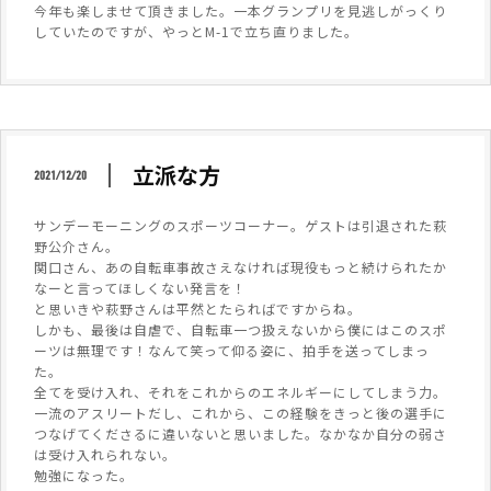
今年も楽しませて頂きました。一本グランプリを見逃しがっくり
していたのですが、やっとM-1で立ち直りました。
立派な方
2021/12/20
サンデーモーニングのスポーツコーナー。ゲストは引退された萩
野公介さん。
関口さん、あの自転車事故さえなければ現役もっと続けられたか
なーと言ってほしくない発言を！
と思いきや萩野さんは平然とたらればですからね。
しかも、最後は自虐で、自転車一つ扱えないから僕にはこのスポ
ーツは無理です！なんて笑って仰る姿に、拍手を送ってしまっ
た。
全てを受け入れ、それをこれからのエネルギーにしてしまう力。
一流のアスリートだし、これから、この経験をきっと後の選手に
つなげてくださるに違いないと思いました。なかなか自分の弱さ
は受け入れられない。
勉強になった。