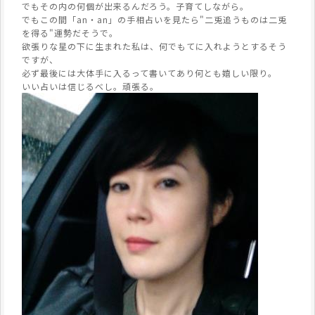
でもその内の何個が出来るんだろう。子育てしながら。
でもこの間「an・an」の手相占いを見たら"二兎追うものは二兎
を得る"運勢だそうで。
欲張りな星の下に生まれた私は、何でもてに入れようとするそう
ですが、
必ず最後には大体手に入るって書いてあり何とも嬉しい限り。
いい占いは信じるべし。頑張る。