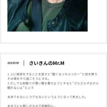
さいきんのMr.M
2015/07/09
1 人に挨拶をすることを促すと"眠くなっちゃった～"と目を擦り
その場をやり過ごそうとする。
2 少しでも肌触りが悪い服を着せようとすると"ざらざらするから
眠れないよ"という
ああでもないこうでもないというようになって来ました。
あまりにも眩しがるので初眼科に。