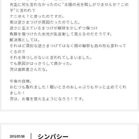
先生に何も言わなかったのに"太陽の光を眩しがりませんか？この
子"と言われて
ナニゆえ？と思ったのですが。
実は逆さまつげが原因だったのでした。
逆さに生えているまつげが眼球を少しずつ傷つけ
角膜を傷つけたため光が乱反射して見えるのだそうです。
解決策としては。
それほど深刻な逆さまつげではなく顔の輪郭も目の形も変わって
くるので
それを待つしかないと言われてしまいました。
でも原因がはっきりして良かった。
次は歯医者さんだな。
今後の目標。
おむつも取れました！眠いときのおしゃぶりもやっと止めてくれ
ました！
次は、お箸を使えるようになろう！です。
シンパシー
2015/07/08