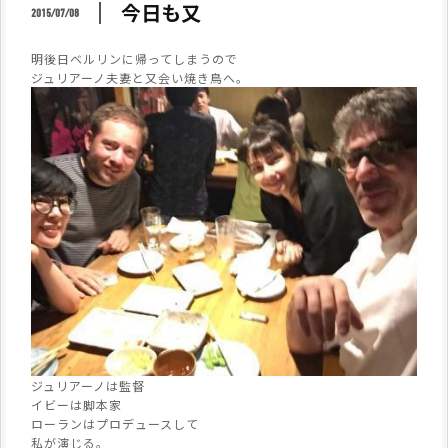
今日も又
2015/07/08
明後日ベルリンに帰ってしまうので
ジュリアーノ夫妻と又会い焼き鳥へ。
ジュリアーノは監督
イビーは脚本家
ローランはプロデュースして
私が演じる。