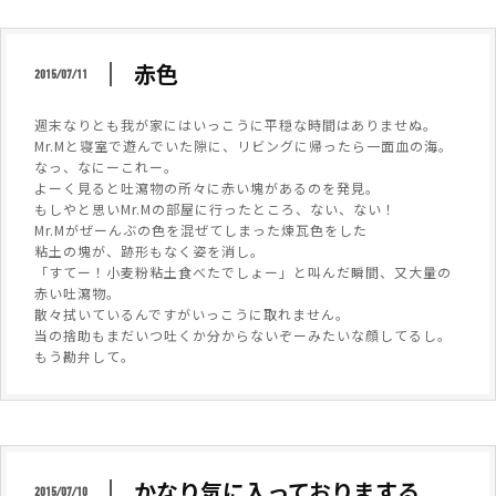
赤色
2015/07/11
週末なりとも我が家にはいっこうに平穏な時間はありませぬ。
Mr.Mと寝室で遊んでいた隙に、リビングに帰ったら一面血の海。
なっ、なにーこれー。
よーく見ると吐瀉物の所々に赤い塊があるのを発見。
もしやと思いMr.Mの部屋に行ったところ、ない、ない！
Mr.Mがぜーんぶの色を混ぜてしまった煉瓦色をした
粘土の塊が、跡形もなく姿を消し。
「すてー！小麦粉粘土食べたでしょー」と叫んだ瞬間、又大量の
赤い吐瀉物。
散々拭いているんですがいっこうに取れません。
当の捨助もまだいつ吐くか分からないぞーみたいな顔してるし。
もう勘弁して。
かなり気に入っておりまする
2015/07/10