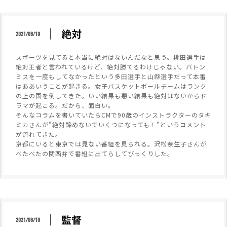
絶対
2021/08/10
スポーツを見てると本当に絶対はないんだなと思う。桃田選手は
絶対王者と言われているけど、絶対勝てるわけじゃない。バトン
ミスを一度もしてなかったという多田選手と山縣選手だって本番
はああいうことが起きる。女子バスケットボールチームはランク
の上の国を倒してきた。いい結果も悪い結果も絶対はないからド
ラマが起こる。だから、面白い。
そんなコラムを書いていたらCMで90歳のインストラクターのタキ
ミカさんが"絶対諦めないでいくつになっても！"というコメント
が流れてきた。
京都にいると東京では見ない番組を見られる。沢松奈生子さんが
べたべたの関西弁で番組に出てらしてびっくりした。
監督
2021/08/10