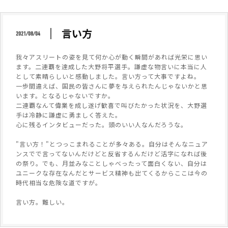
言い方
2021/08/04
我々アスリートの姿を見て何か心が動く瞬間があれば光栄に思い
ます。二連覇を達成した大野将平選手。謙虚な物言いに本当に人
として素晴らしいと感動しました。言い方って大事ですよね。
一歩間違えば、国民の皆さんに夢を与えられたんじゃないかと思
います。となるじゃないですか。
二連覇なんて偉業を成し遂げ歓喜で叫びたかった状況を、大野選
手は冷静に謙虚に勇ましく答えた。
心に残るインタビューだった。頭のいい人なんだろうな。
"言い方！"とつっこまれることが多々ある。自分はそんなニュア
ンスでで言ってないんだけどと反省するんだけど活字になれば後
の祭り。でも、月並みなことしゃべったって面白くない、自分は
ユニークな存在なんだとサービス精神も出てくるからここは今の
時代相当な危険な道ですが。
言い方。難しい。