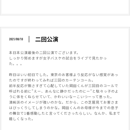
二回公演
2021/08/10
本日本公演最後の二回公演でございます。
しっかり努めますが女子バスケの試合をライブで見たかっ
た。。。
昨日はいい初日でした。東京のお客様より反応がない感覚があっ
たのですが終わってみれば三回のカーテンコール。
前半反応が無さすぎて心配していた岡田くんが三回目のコールで
呼ばれる前に"えー、あんなに静かだったのにー"と駄々っ子のよ
うに体をくねらせていて、かわいいなーこいつーって思った。
清純派のイメージが強いのかな。だから、この芝居見てお客さま
はびっくりしてしまうのかな。岡田くんのお母様が今までの息子
の舞台で1番感動したと言ってくださったらしい。なんか、私まで
嬉しくなった。