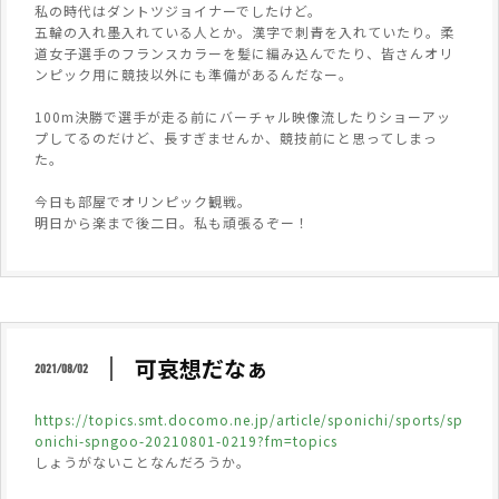
私の時代はダントツジョイナーでしたけど。
五輪の入れ墨入れている人とか。漢字で刺青を入れていたり。柔
道女子選手のフランスカラーを髪に編み込んでたり、皆さんオリ
ンピック用に競技以外にも準備があるんだなー。
100m決勝で選手が走る前にバーチャル映像流したりショーアッ
プしてるのだけど、長すぎませんか、競技前にと思ってしまっ
た。
今日も部屋でオリンピック観戦。
明日から楽まで後二日。私も頑張るぞー！
可哀想だなぁ
2021/08/02
https://topics.smt.docomo.ne.jp/article/sponichi/sports/sp
onichi-spngoo-20210801-0219?fm=topics
しょうがないことなんだろうか。