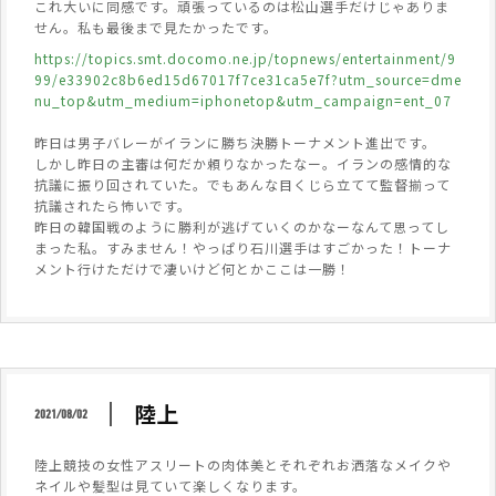
これ大いに同感です。頑張っているのは松山選手だけじゃありま
せん。私も最後まで見たかったです。
https://topics.smt.docomo.ne.jp/topnews/entertainment/9
99/e33902c8b6ed15d67017f7ce31ca5e7f?utm_source=dme
nu_top&utm_medium=iphonetop&utm_campaign=ent_07
昨日は男子バレーがイランに勝ち決勝トーナメント進出です。
しかし昨日の主審は何だか頼りなかったなー。イランの感情的な
抗議に振り回されていた。でもあんな目くじら立てて監督揃って
抗議されたら怖いです。
昨日の韓国戦のように勝利が逃げていくのかなーなんて思ってし
まった私。すみません！やっぱり石川選手はすごかった！トーナ
メント行けただけで凄いけど何とかここは一勝！
陸上
2021/08/02
陸上競技の女性アスリートの肉体美とそれぞれお洒落なメイクや
ネイルや髪型は見ていて楽しくなります。