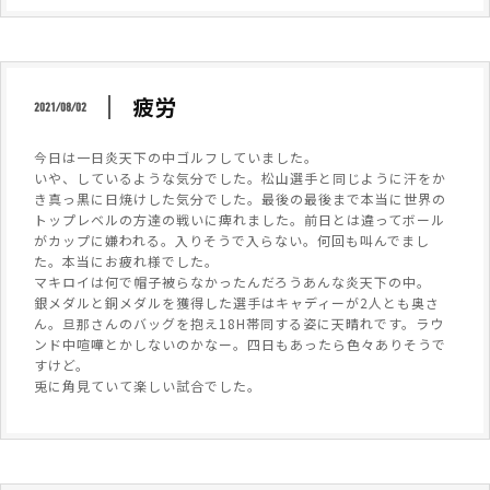
疲労
2021/08/02
今日は一日炎天下の中ゴルフしていました。
いや、しているような気分でした。松山選手と同じように汗をか
き真っ黒に日焼けした気分でした。最後の最後まで本当に世界の
トップレベルの方達の戦いに痺れました。前日とは違ってボール
がカップに嫌われる。入りそうで入らない。何回も叫んでまし
た。本当にお疲れ様でした。
マキロイは何で帽子被らなかったんだろうあんな炎天下の中。
銀メダルと銅メダルを獲得した選手はキャディーが2人とも奥さ
ん。旦那さんのバッグを抱え18H帯同する姿に天晴れです。ラウ
ンド中喧嘩とかしないのかなー。四日もあったら色々ありそうで
すけど。
兎に角見ていて楽しい試合でした。