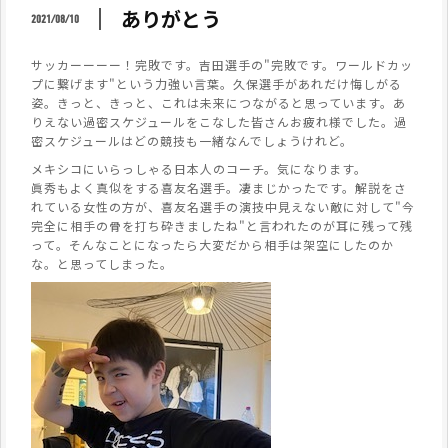
ありがとう
2021/08/10
サッカーーーー！完敗です。吉田選手の"完敗です。ワールドカッ
プに繋げます"という力強い言葉。久保選手があれだけ悔しがる
姿。きっと、きっと、これは未来につながると思っています。あ
りえない過密スケジュールをこなした皆さんお疲れ様でした。過
密スケジュールはどの競技も一緒なんでしょうけれど。
メキシコにいらっしゃる日本人のコーチ。気になります。
眞秀もよく真似をする喜友名選手。凄まじかったです。解説をさ
れている女性の方が、喜友名選手の演技中見えない敵に対して"今
完全に相手の骨を打ち砕きましたね"と言われたのが耳に残って残
って。そんなことになったら大変だから相手は架空にしたのか
な。と思ってしまった。