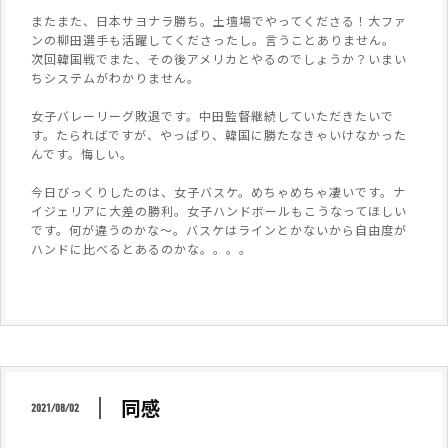
またまた、日本サヨナラ勝ち。土壇場でやってくださる！大ファ
ンの柳田選手も活躍してくださったし。言うことありません。
次回韓国戦でまた、その後アメリカとやるのでしょうか？いまい
ちシステムがわかりません。
女子バレーリーグ敗退です。中田監督継続していただきたいで
す。たらればですが、やっぱり、韓国に勝たなきゃいけなかった
んです。悔しい。
今日びっくりしたのは、女子バスケ。めちゃめちゃ凄いです。ナ
イジェリアに大差の勝利。女子ハンドボールもこうなってほしい
です。何が違うのかな〜。バスケはラインとかないから自由度が
ハンドに比べるとあるのかな。。。。
同感
2021/08/02