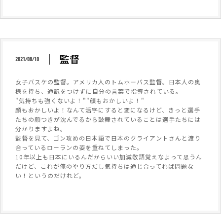
監督
2021/08/10
女子バスケの監督。アメリカ人のトムホーバス監督。日本人の奥
様を持ち、通訳をつけずに自分の言葉で指導されている。
"気持ちも強くないよ！""顔もおかしいよ！"
顔もおかしいよ！なんて活字にすると変になるけど、きっと選手
たちの顔つきが沈んでるから鼓舞されていることは選手たちには
分かりますよね。
監督を見て、ゴン攻めの日本語で日本のクライアントさんと渡り
合っているローランの姿を重ねてしまった。
10年以上も日本にいるんだからいい加減敬語覚えなよって思うん
だけど、これが俺のやり方だし気持ちは通じ合ってれば問題な
い！というのだけれど。