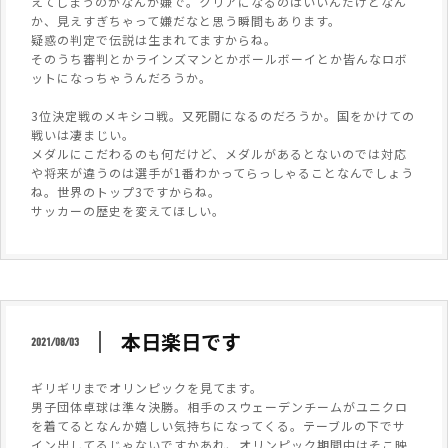
えてしまうのがなんか嫌で。クリアになるのはいいんだけどなん
か、見えすぎちゃって嫌だなと思う瞬間もあります。
疑惑の判定で伝説は生まれてますからね。
そのうち審判とかラインズマンとかボールボーイとか皆んなロボ
ットになっちゃうんだろうか。
3位決定戦のメキシコ戦。又死闘になるのだろうか。国をかけての
戦いは凄まじい。
メダルにこだわるのも何だけど、メダルがあるとないのでは対応
や将来が違うのは選手が1番わかってらっしゃることなんでしょう
ね。世界のトップ3ですからね。
サッカーの歴史を変えてほしい。
本日楽日です
2021/08/03
ギリギリまでオリンピックを見てます。
男子団体卓球は準々決勝。相手のスウェーデンチームがユニクロ
を着てるとなんか嬉しい気持ちになってくる。テーブルの下でサ
イン出してるじゃないですかあれ、オリンピック期間中はそこ映