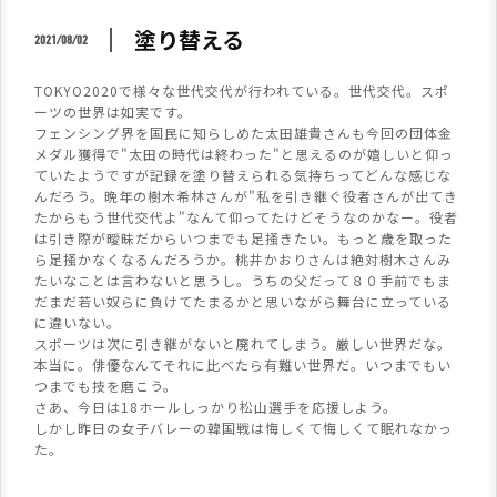
塗り替える
2021/08/02
TOKYO2020で様々な世代交代が行われている。世代交代。スポ
ーツの世界は如実です。
フェンシング界を国民に知らしめた太田雄貴さんも今回の団体金
メダル獲得で"太田の時代は終わった"と思えるのが嬉しいと仰っ
ていたようですが記録を塗り替えられる気持ちってどんな感じな
んだろう。晩年の樹木希林さんが"私を引き継ぐ役者さんが出てき
たからもう世代交代よ"なんて仰ってたけどそうなのかなー。役者
は引き際が曖昧だからいつまでも足掻きたい。もっと歳を取った
ら足掻かなくなるんだろうか。桃井かおりさんは絶対樹木さんみ
たいなことは言わないと思うし。うちの父だって８０手前でもま
だまだ若い奴らに負けてたまるかと思いながら舞台に立っている
に違いない。
スポーツは次に引き継がないと廃れてしまう。厳しい世界だな。
本当に。俳優なんてそれに比べたら有難い世界だ。いつまでもい
つまでも技を磨こう。
さあ、今日は18ホールしっかり松山選手を応援しよう。
しかし昨日の女子バレーの韓国戦は悔しくて悔しくて眠れなかっ
た。