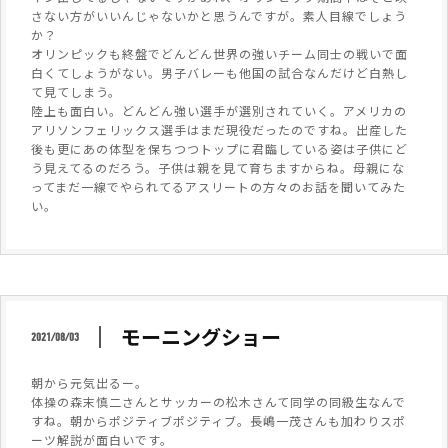
さない方がいいんじゃないかと思うんですが。素人目線でしょう
か？
オリンピックも終盤でどんどん世界の強いチーム同士の戦いで面
白くてしょうがない。男子バレーも他国の試合なんだけど白熱し
て見てしまう。
陸上も面白い。どんどん強い選手が選別されていく。アメリカの
アリソンフェリックス選手はまだ現役だったのですね。出産した
後も更にあの体型を保ちつつトップに君臨している姿は子供にど
う見えてるのだろう。子供は親を見て育ちますからね。母親にな
ってまだ一線でやられてるアスリートの方々のお話を聞いてみた
い。
モーニングショー
2021/08/03
朝から元気出るー。
体操の森末慎二さんとサッカーの松木さんて同学の同級生なんで
すね。朝からポジティブポジティブ。長嶋一茂さんも加わりスポ
ーツ解説が面白いです。