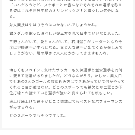
ごいんだろうけど、スケボーとか皆んなでそれぞれの選手を称え
る姿はこれぞ世界平和のオリンピックだ！と清々しい気分にな
る。
対人競技はやはりそうはいかないんでしょうかね。
銀メダルを取った清々しい御三方を見て日本でいいなと思った。
平野さんがいて、愛ちゃんがいて、石川選手がリーダーとなり今
度は伊藤選手が中心となる。又どんな選手が出てくるか楽しみで
しょうがない。層の厚さは未来にかかってきますもんね。
悔しくもスペインに負けたサッカーも久保選手と堂安選手を同時
に変えて物議がありましたが。どうなんだろう。たしかに素人目
でもあの2人のゴールの攻め込み方はできあがっていて何かやって
くれると目が離せない。どこのスポーツでも補欠とか二軍とか下
位打線とか控えている選手が強いと変えられても頼もしい。
底上げ底上げで選手がどこに突然出てもベストなパフォーマンス
がみせられる。
どのスポーツでもそうですよね。