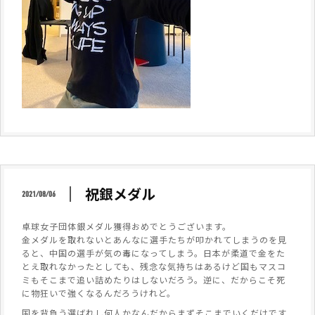
祝銀メダル
2021/08/06
卓球女子団体銀メダル獲得おめでとうございます。
金メダルを取れないとあんなに選手たちが叩かれてしまうのを見
ると、中国の選手が気の毒になってしまう。日本が柔道で金をた
とえ取れなかったとしても、残念な気持ちはあるけど国もマスコ
ミもそこまで追い詰めたりはしないだろう。逆に、だからこそ死
に物狂いで強くなるんだろうけれど。
国を背負う選ばれし何人かなんだからまずそこまでいくだけです