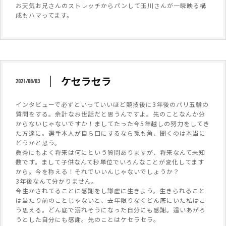
お天気お兄さんのストレッチからパンして玉川さんが一瞬映る構
成もハマってます。
ケセラセラ
2021/08/03
インタビューで必ずといっていいほど競技後に3年後のパリ五輪の
質問をする。余計なお世話だと思うんですよ。先のことなんか分
からないじゃないですか！ましてたった今5年越しの努力をしてき
た方達に。選手本人が自ら口にするなら兎も角、聞くのは本当に
どうかと思う。
眞秀にもよく将来は何にという質問ありますが、将来なんて未知
数です。まして子供なんて秒単位でいろんなことが変化してます
から。今を称える！それでいいんじゃないでしょうか？
3年後なんて分かりません。
今生かされてることに感謝をし謙虚に生きよう。生きられること
は当たり前のことじゃないと、去年限りなくどん底にいた私はこ
う思える。どん底で溺れそうになった自分にも感謝。這いあがろ
うとした自分にも感謝。先のことはケセラセラ。