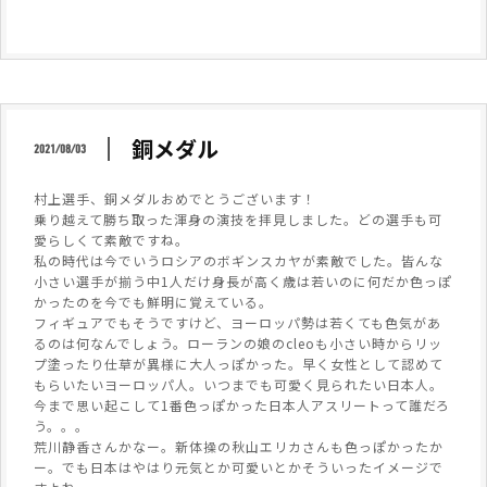
銅メダル
2021/08/03
村上選手、銅メダルおめでとうございます！
乗り越えて勝ち取った渾身の演技を拝見しました。どの選手も可
愛らしくて素敵ですね。
私の時代は今でいうロシアのボギンスカヤが素敵でした。皆んな
小さい選手が揃う中1人だけ身長が高く歳は若いのに何だか色っぽ
かったのを今でも鮮明に覚えている。
フィギュアでもそうですけど、ヨーロッパ勢は若くても色気があ
るのは何なんでしょう。ローランの娘のcleoも小さい時からリッ
プ塗ったり仕草が異様に大人っぽかった。早く女性として認めて
もらいたいヨーロッパ人。いつまでも可愛く見られたい日本人。
今まで思い起こして1番色っぽかった日本人アスリートって誰だろ
う。。。
荒川静香さんかなー。新体操の秋山エリカさんも色っぽかったか
ー。でも日本はやはり元気とか可愛いとかそういったイメージで