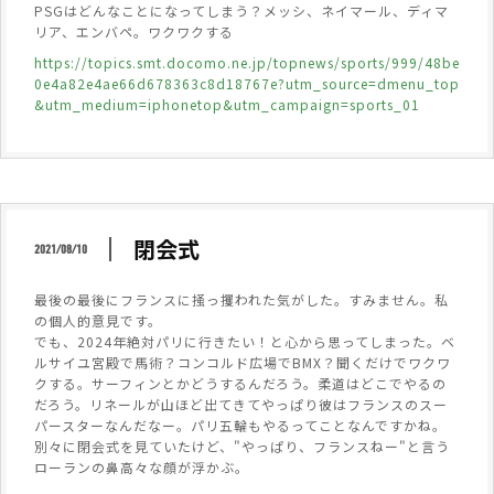
PSGはどんなことになってしまう？メッシ、ネイマール、ディマ
リア、エンバペ。ワクワクする
https://topics.smt.docomo.ne.jp/topnews/sports/999/48be
0e4a82e4ae66d678363c8d18767e?utm_source=dmenu_top
&utm_medium=iphonetop&utm_campaign=sports_01
閉会式
2021/08/10
最後の最後にフランスに掻っ攫われた気がした。すみません。私
の個人的意見です。
でも、2024年絶対パリに行きたい！と心から思ってしまった。ベ
ルサイユ宮殿で馬術？コンコルド広場でBMX？聞くだけでワクワ
クする。サーフィンとかどうするんだろう。柔道はどこでやるの
だろう。リネールが山ほど出てきてやっぱり彼はフランスのスー
パースターなんだなー。パリ五輪もやるってことなんですかね。
別々に閉会式を見ていたけど、"やっぱり、フランスねー"と言う
ローランの鼻高々な顔が浮かぶ。