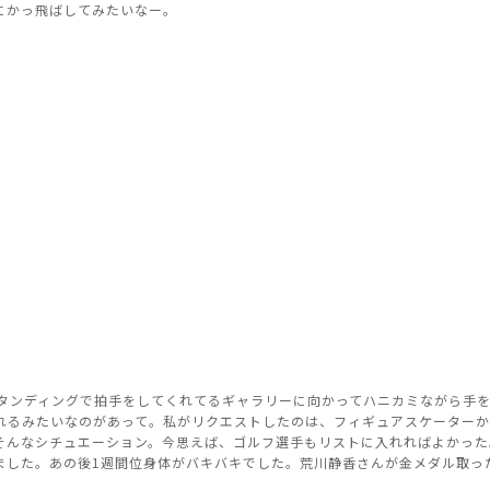
にかっ飛ばしてみたいなー。
スタンディングで拍手をしてくれてるギャラリーに向かってハニカミながら手
れるみたいなのがあって。私がリクエストしたのは、フィギュアスケーターか
そんなシチュエーション。今思えば、ゴルフ選手もリストに入れればよかった
ました。あの後1週間位身体がバキバキでした。荒川静香さんが金メダル取っ