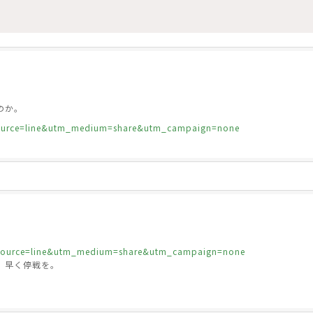
のか。
m_source=line&utm_medium=share&utm_campaign=none
m_source=line&utm_medium=share&utm_campaign=none
、早く停戦を。