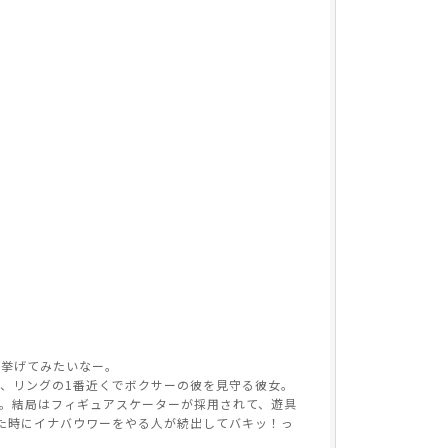
を挙げてみたいなー。
、リングの1番近くでボクサーの彼を見守る彼女。
。結局はフィギュアスケーターが採用されて、遊具
た時にイナバウワーをやる人が続出してバキッ！っ