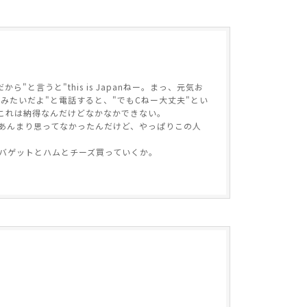
言うと"this is Japanねー。まっ、元気お
みたいだよ"と電話すると、"でもCねー大丈夫"とい
これは納得なんだけどなかなかできない。
あんまり思ってなかったんだけど、やっぱりこの人
バゲットとハムとチーズ買っていくか。