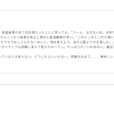
査結果が全て日本語だったことに怒ってる。"うーん、仕方ないね。日本だから"と
からこっそり結果を見ると意外と経過観察が多い。"これとこれとこれが悪い
ケセラセラおじさんだなーほんと。物は考えよう。先の心配より今を楽しむ。
ーポジティブな見解に変えて見せたローラン。やっぱりすごいわあの人。最近
っているとは思えない。どうしたらいいかなー。感謝を込めて、、、美味しい