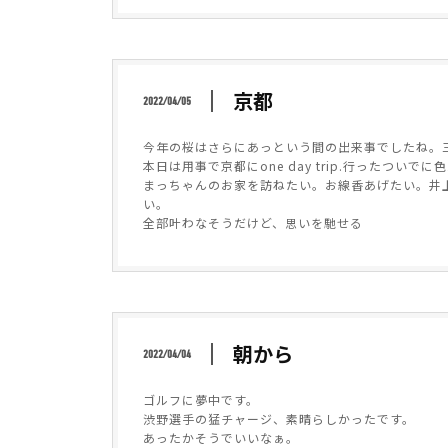
京都
2022/04/05
今年の桜はさらにあっという間の出来事でしたね。
本日は用事で京都にone day trip.行ったつい
まっちゃんのお家を訪ねたい。お線香あげたい。井
い。
全部叶わなそうだけど、思いを馳せる
朝から
2022/04/04
ゴルフに夢中です。
渋野選手の猛チャージ、素晴らしかったです。
あったかそうでいいなぁ。