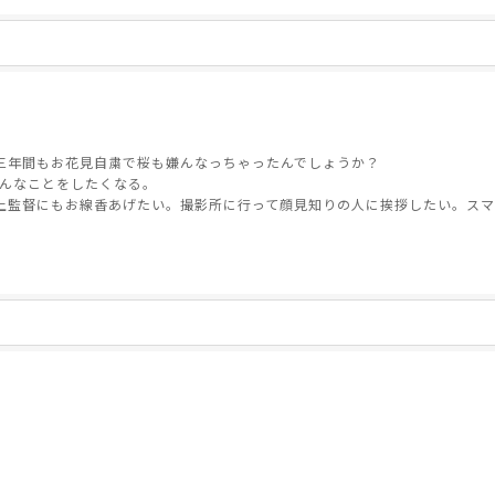
三年間もお花見自粛で桜も嫌んなっちゃったんでしょうか？
でに色んなことをしたくなる。
上監督にもお線香あげたい。撮影所に行って顔見知りの人に挨拶したい。スマ