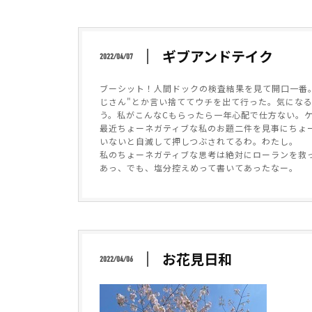
ギブアンドテイク
2022/04/07
ブーシット！人間ドックの検査結果を見て開口一番。検
じさん"とか言い捨ててウチを出て行った。気になる
う。私がこんなCもらったら一年心配で仕方ない。
最近ちょーネガティブな私のお題二件を見事にちょ
いないと自滅して押しつぶされてるわ。わたし。
私のちょーネガティブな思考は絶対にローランを救
あっ、でも、塩分控えめって書いてあったなー。
お花見日和
2022/04/06