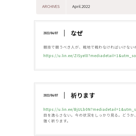
ARCHIVES
なぜ
2022/04/07
競技で競うべき人が、戦地で戦わなければいけない
https://u.lin.ee/ZISyel0?mediadetail=1&ut
祈ります
2022/04/07
https://u.lin.ee/BjULb0N?mediadetail=1&ut
目を逸らさない。今の状況をしっかり見る。どうか
強く祈ります。