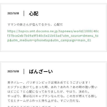
心配
2023/10/08
ママンの妹さんが住んでるから、心配だ
https://topics.smt.docomo.ne.jp/topnews/world/1000/40c
f37bce2eb7b09a9f540c5e21b03ad?utm_source=dmenu_to
p&utm_medium=iphonetop&utm_campaign=main_01
ばんざーい
2023/10/08
男子バレー、パリオリンピック出場おめでとうございます！
エジプトに負けてしまった時、あれ？あれれ？あの時の強い勢い
はどこに？と心配になっておりましたが、やはり、決めた。
やっぱり、要は石川キャプテンなんだな。この方が燃えてる顔し
てるとチームがふわっと持ち上がる。すごい力だな。