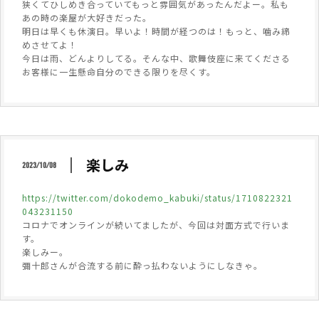
狭くてひしめき合っていてもっと雰囲気があったんだよー。私も
あの時の楽屋が大好きだった。
明日は早くも休演日。早いよ！時間が経つのは！もっと、噛み締
めさせてよ！
今日は雨、どんよりしてる。そんな中、歌舞伎座に来てくださる
お客様に一生懸命自分のできる限りを尽くす。
楽しみ
2023/10/08
https://twitter.com/dokodemo_kabuki/status/1710822321
043231150
コロナでオンラインが続いてましたが、今回は対面方式で行いま
す。
楽しみー。
彌十郎さんが合流する前に酔っ払わないようにしなきゃ。