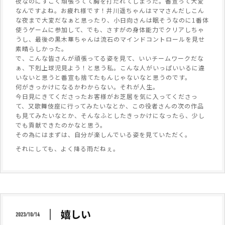
夜なのにすごく頑張ってて胸を打たれてしまった。番宣って大変
なんですよね。お疲れ様です！井川遥ちゃんはママさんだしこん
な夜まで大変だなぁと思ったり、小日向さんは眠そうなのに1番体
使うゲームに参加して、でも、さすがの身体能力でクリアしちゃ
うし、最後の黒木華ちゃんは流石のマインドコントロールを見せ
素晴らしかった。
で、こんな皆さんが頑張ってる姿を見て、いいチームワークだな
ぁ、下剋上球児見よう！と思う私。こんな人がいっぱいいるに違
いないと思うと番宣も捨てたもんじゃないなと思うのです。
何がきっかけになるかわからない。それが人生。
今日見にきてくださったお客様がお芝居を気に入ってくださっ
て、又歌舞伎座に行ってみたいなとか、この役者さんの次の作品
も見てみたいなとか、そんなふとしたきっかけになったら、少し
でも貢献できたのかなと思う。
その為にはまずは、自分が楽しんでいる姿を見ていただく。
それにしても、よく降る雨だねぇ。
嬉しい
2023/10/14