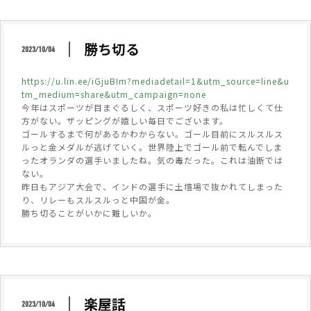
勝ち切る
2023/10/04
https://u.lin.ee/iGjuBIm?mediadetail=1&utm_source=line&u
tm_medium=share&utm_campaign=none
今年はスポーツが目まぐるしく、スポーツ好きの私は忙しくて仕
方がない。ザッピングが嬉しい毎日でございます。
ゴールするまで何があるかわからない。ゴール目前にスルスルス
ルっと金メダルが逃げていく。世界陸上でゴール前で転んでしま
ったオランダの選手いましたね。気の毒だった。これは油断では
ない。
昨日もアジア大会で、インドの選手に土壇場で抜かれてしまった
り、リレーもスルスルっと中国が金。
勝ち切ることがいかに難しいか。
楽屋話
2023/10/04