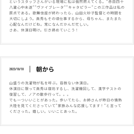
というスタッフさんがいる現場に私は俄然燃えてくる。"赤目四十
八瀧心中未遂""ヴァイブレータ""キャタピラー"この三作品は私の
原点である。歌舞伎座が終わったら、山田火砂子監督との時間を
大切にしよう。眞秀もその頃仕事するから、母ちゃん、またまた
心配なんだけどね。常になんだかんだ忙しい。
さあ、休演日明け。引き締めていこう！
朝から
2023/10/10
山盛りの洗濯物が私を呼ぶ。容赦ない休演日。
休演日に限って眞秀は寝坊するし、洗濯機回して、漢字テストの
復習して、ノアの散歩行って。。。
でも一ついいことがあった。歩いてたら、お姉さんが昨日の情熱
大陸を見てくださっていて"家族みんな応援してます！"と言って
くださった。嬉しい。いいことあった。