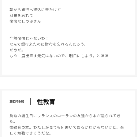
朝から銀行へ振込に来たけど
財布を忘れて
愉快なしのぶさん
全然愉快じゃないわ！
なんで銀行来たのに財布を忘れるんだろう。
だめだ。
もう一度出直す元気はないので、明日にしよう。とほほ
性教育
2023/10/03
眞秀の誕生日にフランスのローランの友達から本が送られてき
た。
性教育の本。わたしが見ても何書いてあるかわからないけど、楽
しく勉強できそうだな。