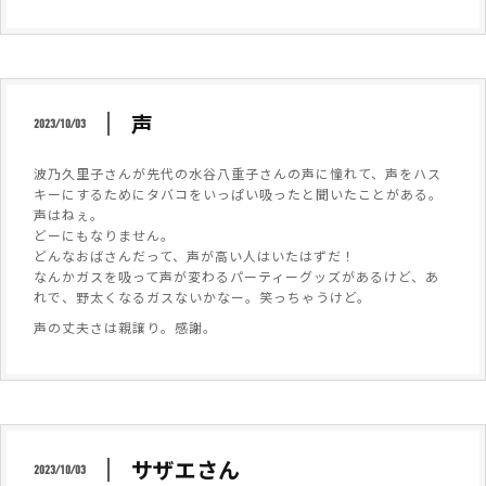
声
2023/10/03
波乃久里子さんが先代の水谷八重子さんの声に憧れて、声をハス
キーにするためにタバコをいっぱい吸ったと聞いたことがある。
声はねぇ。
どーにもなりません。
どんなおばさんだって、声が高い人はいたはずだ！
なんかガスを吸って声が変わるパーティーグッズがあるけど、あ
れで、野太くなるガスないかなー。笑っちゃうけど。
声の丈夫さは親譲り。感謝。
サザエさん
2023/10/03