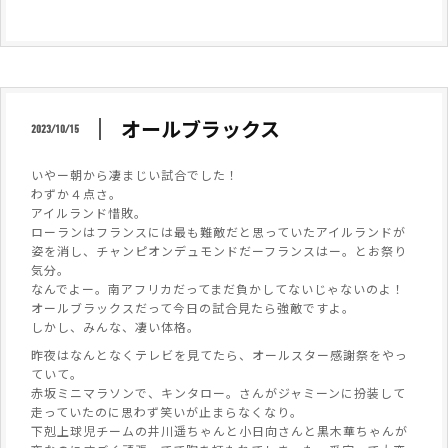
オールブラックス
2023/10/15
いやー朝から凄まじい試合でした！
わずか４点さ。
アイルランド惜敗。
ローランはフランスには最も難敵だと思っていたアイルランドが
姿を消し、チャンピオンデュモンドだーフランスはー。とお祭り
気分。
なんでよー。南アフリカだってまだ負かしてないじゃないのよ！
オールブラックスだって今日の試合見たら強敵ですよ。
しかし、みんな、凄い体格。
昨夜はなんとなくテレビを見てたら、オールスター感謝祭をやっ
ていて。
赤坂ミニマラソンで、キンタロー。さんがジャミーンに扮装して
走っていたのに思わず笑いが止まらなくなり。
下剋上球児チームの井川遥ちゃんと小日向さんと黒木華ちゃんが