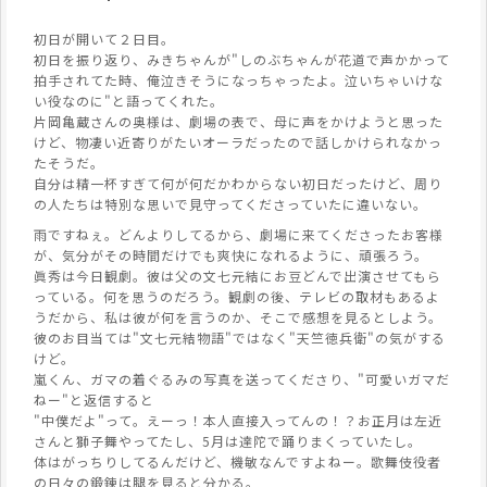
初日が開いて２日目。
初日を振り返り、みきちゃんが"しのぶちゃんが花道で声かかって
拍手されてた時、俺泣きそうになっちゃったよ。泣いちゃいけな
い役なのに"と語ってくれた。
片岡亀蔵さんの奥様は、劇場の表で、母に声をかけようと思った
けど、物凄い近寄りがたいオーラだったので話しかけられなかっ
たそうだ。
自分は精一杯すぎて何が何だかわからない初日だったけど、周り
の人たちは特別な思いで見守ってくださっていたに違いない。
雨ですねぇ。どんよりしてるから、劇場に来てくださったお客様
が、気分がその時間だけでも爽快になれるように、頑張ろう。
眞秀は今日観劇。彼は父の文七元結にお豆どんで出演させてもら
っている。何を思うのだろう。観劇の後、テレビの取材もあるよ
うだから、私は彼が何を言うのか、そこで感想を見るとしよう。
彼のお目当ては"文七元結物語"ではなく"天竺徳兵衛"の気がする
けど。
嵐くん、ガマの着ぐるみの写真を送ってくださり、"可愛いガマだ
ねー"と返信すると
"中僕だよ"って。えーっ！本人直接入ってんの！？お正月は左近
さんと獅子舞やってたし、5月は達陀で踊りまくっていたし。
体はがっちりしてるんだけど、機敏なんですよねー。歌舞伎役者
の日々の鍛錬は腿を見ると分かる。