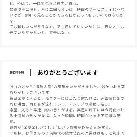
ど、やはり、一階で見ると迫力が違う。
歌舞伎座公演も、月に二回くらいは、映画のサービスディじゃな
いけど、割引で見ることができる日があってもいいのではないか
な。
でも難しいんだろうなぁ。でも続いていくためには、若い人にも
来ていただかないと、将来はない。
ありがとうございます
2023/10/09
沢山の方から"情熱大陸"の感想をいただきました。温かいお言葉
ありがとうございます。
毎日楽屋に入ると、モニターには当たり前だけど、天竺徳兵衛の
同じ場面、同じ音が流れていて、デジャブの感覚に陥る。
楽屋に入ると早速白粉の香りがする。楽屋の廊下には今月使われ
る小道具の数々が並ぶ。入った瞬間に時間が止まる不思議な感
覚。
眞秀が"楽屋楽しいでしょ"という意味がわかる気がする。
でもね、お母さんの子供時代の歌舞伎座の楽屋ははもっと雑多で