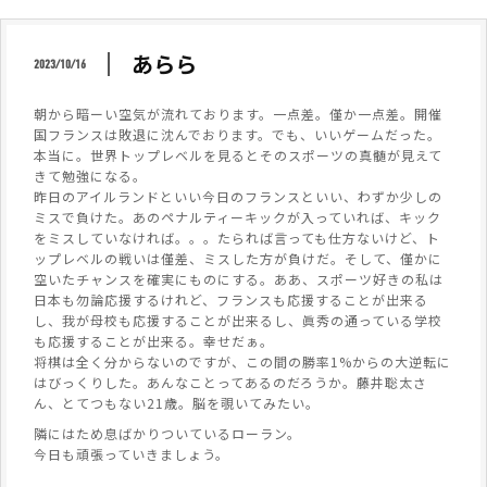
あらら
2023/10/16
朝から暗ーい空気が流れております。一点差。僅か一点差。開催
国フランスは敗退に沈んでおります。でも、いいゲームだった。
本当に。世界トップレベルを見るとそのスポーツの真髄が見えて
きて勉強になる。
昨日のアイルランドといい今日のフランスといい、わずか少しの
ミスで負けた。あのペナルティーキックが入っていれば、キック
をミスしていなければ。。。たられば言っても仕方ないけど、ト
ップレベルの戦いは僅差、ミスした方が負けだ。そして、僅かに
空いたチャンスを確実にものにする。ああ、スポーツ好きの私は
日本も勿論応援するけれど、フランスも応援することが出来る
し、我が母校も応援することが出来るし、眞秀の通っている学校
も応援することが出来る。幸せだぁ。
将棋は全く分からないのですが、この間の勝率1%からの大逆転に
はびっくりした。あんなことってあるのだろうか。藤井聡太さ
ん、とてつもない21歳。脳を覗いてみたい。
隣にはため息ばかりついているローラン。
今日も頑張っていきましょう。