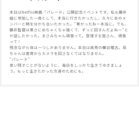
本日はNetflix映画「パレード」公開記念イベントです。私も藤井
組に参加した一員として、本当に行きたかったし、久々にあのメ
ンバーと時を分かち合いたかった。"寒かったねー本当に。でも、
藤井監督は寒さにめちゃくちゃ強くて、ずっと回すんだよねー"と
か話したかった。まさみちゃん頑張って。登壇する皆さん、頑張
って！
残念ながら体は一つしかありません。本日は眞秀の舞台稽古。母
ちゃんは客席からカメラを回さなくてはなりません。
"パレード"
思い残すことがないように、毎日をしっかり生きてゆきましょ
う。もっと生きたかった方達のためにも。